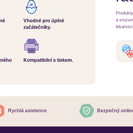
Produkty
a srozum
ané
Vhodné pro úplné
lékařství
začátečníky.
tného
Kompatibilní s tiskem.
Rychlá asistence
Bezpečný onlin