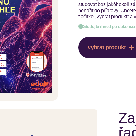
studovat bez jakéhokoli z
ponořit do přípravy. Chcete
tlačítko „Vybrat produkt“ 
Studujte ihned po dokončen
Vybrat produkt
Za
řa