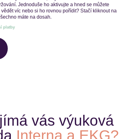
držování. Jednoduše ho aktivujte a hned se můžete
 vědět víc nebo si ho rovnou pořídit? Stačí kliknout na
a všechno máte na dosah.
í platby
jímá vás výuková
da
Interna a EKG?