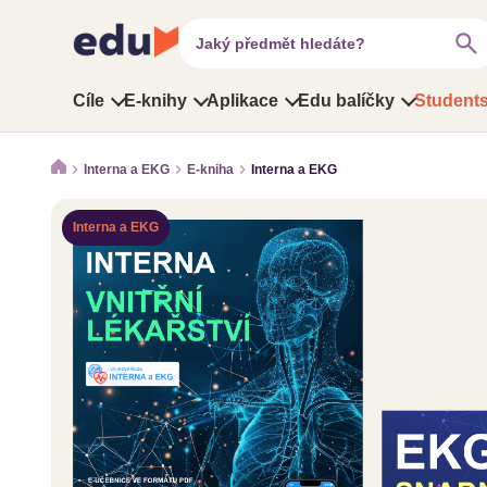
search
Jaký předmět hledáte?
Cíle
E-knihy
Aplikace
Edu balíčky
Students
Interna a EKG
E-kniha
Interna a EKG
Interna a EKG