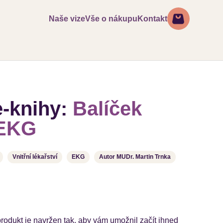
Naše vize
Vše o nákupu
Kontakt
-knihy:
Balíček
 EKG
Vnitřní lékařství
EKG
Autor MUDr. Martin Trnka
 produkt je navržen tak, aby vám umožnil začít ihned