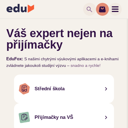
search
Váš expert nejen na
přijímačky
EduFox:
S našimi chytrými výukovými aplikacemi a e-knihami
zvládnete jakoukoli studijní výzvu –
snadno a rychle!
chevron_right
Střední škola
chevron_right
Přijímačky na VŠ