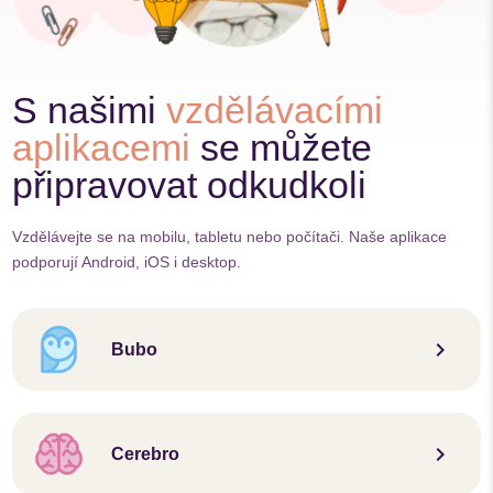
S našimi
vzdělávacími
aplikacemi
se můžete
připravovat odkudkoli
Vzdělávejte se na mobilu, tabletu nebo počítači. Naše aplikace
podporují Android, iOS i desktop.
keyboard_arrow_right
Bubo
keyboard_arrow_right
Cerebro