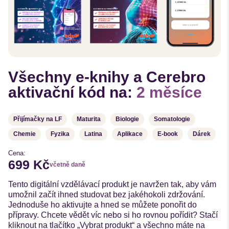
Všechny e-knihy a Cerebro
aktivační kód na:
2 měsíce
Přijímačky na LF
Maturita
Biologie
Somatologie
Chemie
Fyzika
Latina
Aplikace
E-book
Dárek
Cena:
699 Kč
včetně daně
Tento digitální vzdělávací produkt je navržen tak, aby vám
umožnil začít ihned studovat bez jakéhokoli zdržování.
Jednoduše ho aktivujte a hned se můžete ponořit do
přípravy. Chcete vědět víc nebo si ho rovnou pořídit? Stačí
kliknout na tlačítko „Vybrat produkt“ a všechno máte na