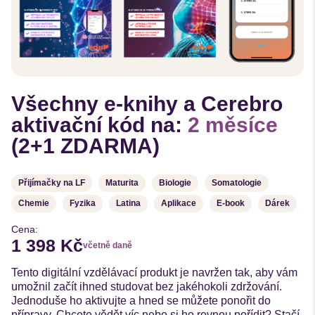
Všechny e-knihy a Cerebro
aktivační kód na:
2 měsíce
(2+1 ZDARMA)
Přijímačky na LF
Maturita
Biologie
Somatologie
Chemie
Fyzika
Latina
Aplikace
E-book
Dárek
Cena:
1 398 Kč
včetně daně
Tento digitální vzdělávací produkt je navržen tak, aby vám
umožnil začít ihned studovat bez jakéhokoli zdržování.
Jednoduše ho aktivujte a hned se můžete ponořit do
přípravy. Chcete vědět víc nebo si ho rovnou pořídit? Stačí