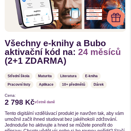
Všechny e-knihy a Bubo
aktivační kód na:
24 měsíců
(2+1 ZDARMA)
Střední škola
Maturita
Literatura
E-kniha
Pracovní listy
Aplikace
10+ předmětů
Dárek
Cena:
2 798 Kč
včetně daně
Tento digitální vzdělávací produkt je navržen tak, aby vám
umožnil začít ihned studovat bez jakéhokoli zdržování.
Jednoduše ho aktivujte a hned se můžete ponořit do
přípravy. Chcete vědět víc nebo si ho rovnou pořídit? Stačí