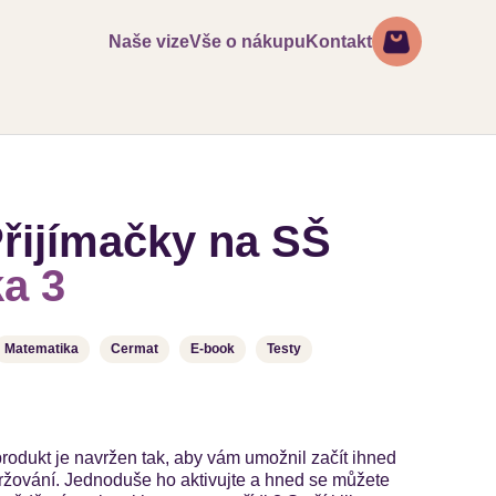
Naše vize
Vše o nákupu
Kontakt
Přijímačky na SŠ
a 3
Matematika
Cermat
E-book
Testy
 produkt je navržen tak, aby vám umožnil začít ihned
držování. Jednoduše ho aktivujte a hned se můžete