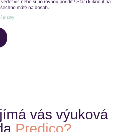
 vědět víc nebo si ho rovnou pořídit? Stačí kliknout na
a všechno máte na dosah.
í platby
jímá vás výuková
da
Predico?