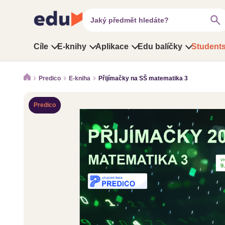
search
Jaký předmět hledáte?
Cíle
E-knihy
Aplikace
Edu balíčky
Students
Predico
E-kniha
Přijímačky na SŠ matematika 3
Predico