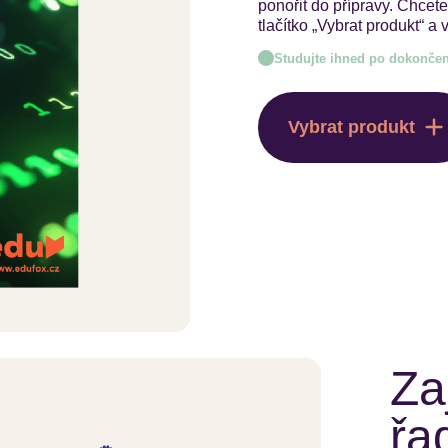
ponořit do přípravy. Chcete
tlačítko „Vybrat produkt“ 
Studujte ihned po dokončen
Vybrat produkt
Za
řa