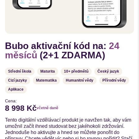
Bubo aktivační kód na:
24
měsíců
(2+1 ZDARMA)
Střední škola
Maturita
10+ předmětů
Český jazyk
Cizí jazyky
Matematika
Humanitní vědy
Přírodní vědy
Aplikace
Cena:
8 998 Kč
včetně daně
Tento digitální vzdělávací produkt je navržen tak, aby vám
umožnil začít ihned studovat bez jakéhokoli zdržování.
Jednoduše ho aktivujte a hned se můžete ponořit do
přípravy. Chcete vědět víc nebo si ho rovnou pořídit? Stačí