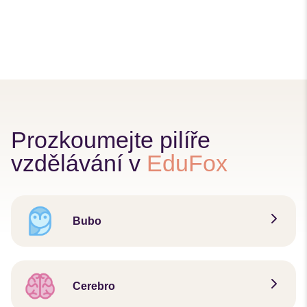
Prozkoumejte pilíře
vzdělávání v
EduFox
Bubo
Cerebro