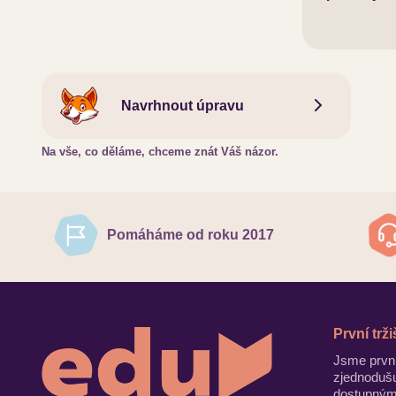
Navrhnout úpravu
Na vše, co děláme, chceme znát Váš názor.
Pomáháme od roku 2017
První trž
Jsme první
zjednodušu
dostupným 