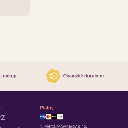
ktodermu
e nákup
Okamžité doručení
!
Platby
cz
© Mercury Synergy s.r.o.