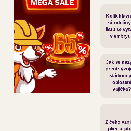
Kolik hlavn
Tři: ektode
zárodečn
mezoder
listů se vyt
endoder
v embry
Jak se naz
první vývo
stádium 
Zygota
oplozen
vajíčka
Z čeho vzni
Z endode
plíce a ját