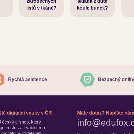
zárodečných
skládá z duté
e
listů v tkáně?
koule buněk?
Rychlá asistence
Bezpečný onlin
iště digitální výuky v ČR
Máte dotaz? Napište nám
info@edufox.
 český e-shop, který
je cestu za kvalitním a
digitálním vzděláním.