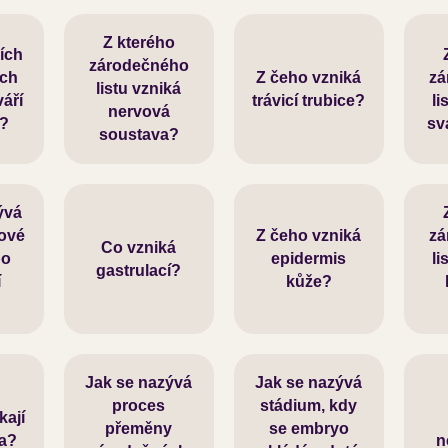
Z kterého
ích
rm,
zárodečného
ých
Z čeho vzniká
zá
m,
Z ektodermu
listu vzniká
Z endodermu
Z 
váří
trávicí trubice?
li
m
nervová
u?
sv
soustava?
ývá
jové
Z čeho vzniká
zá
Tři zárodečné
Co vzniká
po
Z ektodermu
epidermis
Z 
li
gastrulací?
listy
í
kůže?
?
Jak se nazývá
Jak se nazývá
proces
stádium, kdy
Vý
kají
rmu
Diferenciace
přeměny
se embryo
Blastula
ra?
n