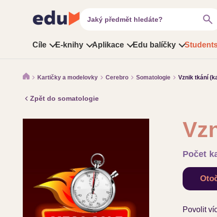
search
Jaký předmět hledáte?
Cíle
E-knihy
Aplikace
Edu balíčky
Students
Kartičky a modelovky
Cerebro
Somatologie
Vznik tkání (k
Zpět do somatologie
Vzn
Počet ka
Otoč
Povolit ví