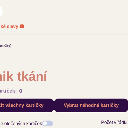
ké slevy 🛍️
artičky)
ik tkání
rtiček:
0
it všechny kartičky
Vybrat náhodné kartičky
Počet v řádk
ce otočených kartiček