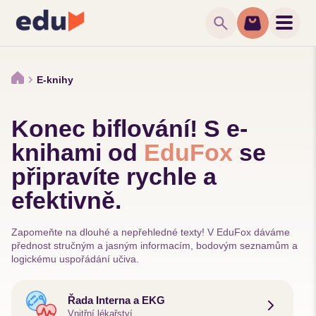
search
E-knihy
Konec biflování! S e-
knihami od
EduFox
se
připravíte rychle a
efektivně.
Zapomeňte na dlouhé a nepřehledné texty! V EduFox dáváme
přednost stručným a jasným informacím, bodovým seznamům a
logickému uspořádání učiva.
Řada Interna a EKG
Vnitřní lékařství